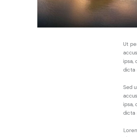
Ut pe
accus
ipsa,
dicta
Sed u
accus
ipsa,
dicta
Lorem