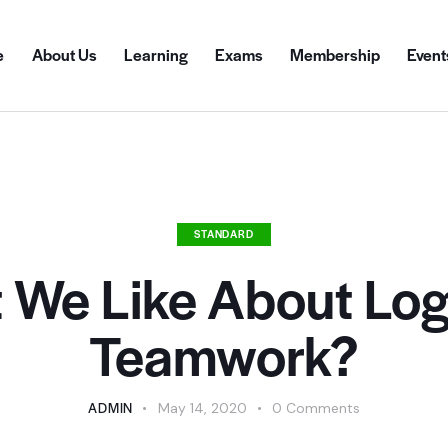
e
About Us
Learning
Exams
Membership
Event
STANDARD
 We Like About Logi
Teamwork?
ADMIN
May 14, 2020
0
Comments