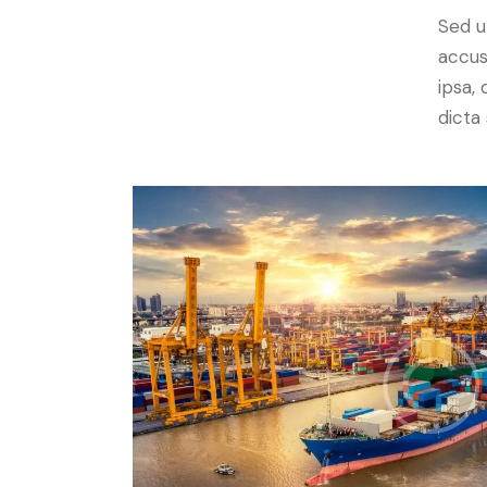
Sed u
accus
ipsa,
dicta 