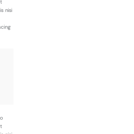
t
s nisi
scing
do
t