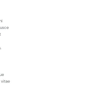
mi
Fusce
t
,
ue
 vitae