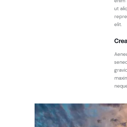
enim 
ut al
repre
elit.
Crea
Aenea
senec
gravid
maxim
neque