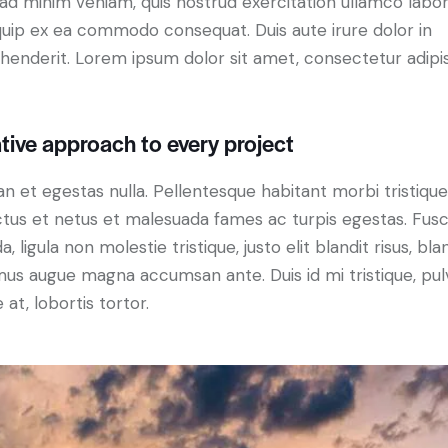
ad minim veniam, quis nostrud exercitation ullamco labori
iquip ex ea commodo consequat. Duis aute irure dolor in
henderit. Lorem ipsum dolor sit amet, consectetur adipi
tive approach to every project
n et egestas nulla. Pellentesque habitant morbi tristiqu
tus et netus et malesuada fames ac turpis egestas. Fus
a, ligula non molestie tristique, justo elit blandit risus, bla
us augue magna accumsan ante. Duis id mi tristique, pul
 at, lobortis tortor.