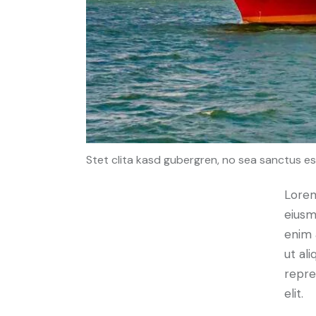
Stet clita kasd gubergren, no sea sanctus es
Lorem
eiusm
enim 
ut al
repre
elit.