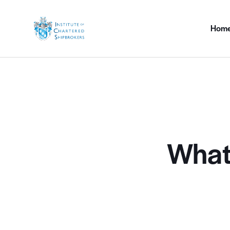
Hom
What