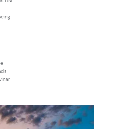
s nisi
scing
e
ce
ndit
vinar