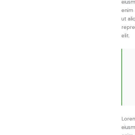
eiusm
enim 
ut al
repre
elit.
Lorem
eiusm