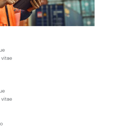
ue
 vitae
ue
 vitae
do