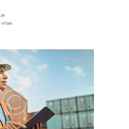
ue
 vitae