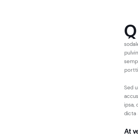
Q
sodal
pulvi
sempe
portt
Sed u
accus
ipsa,
dicta
At v