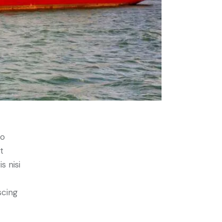
do
t
s nisi
scing